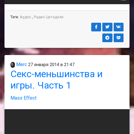
Тэги:
Аудио
,
Радио Цитадели
Merc
27 января 2014 в 21:47
Секс-меньшинства и
игры. Часть 1
Mass Effect