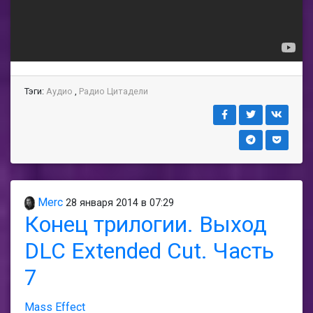
Тэги:
Аудио
,
Радио Цитадели
Merc
28 января 2014 в 07:29
Конец трилогии. Выход
DLC Extended Cut. Часть
7
Mass Effect