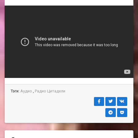
Тэги:
Аудио
,
Радио Цитадели