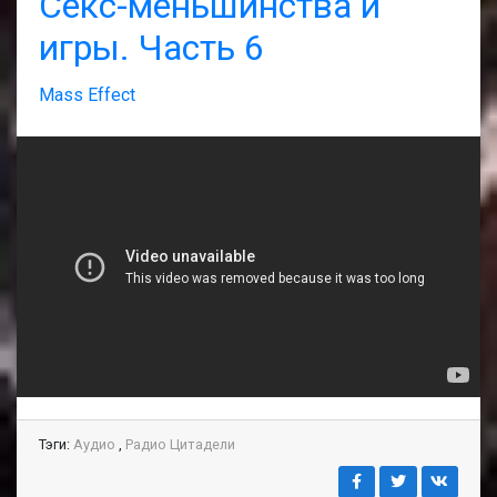
Секс-меньшинства и
игры. Часть 6
Mass Effect
Тэги:
Аудио
,
Радио Цитадели