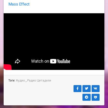
Mass Effect
Тэги:
Аудио
,
Радио Цитадели