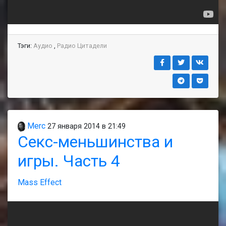
Тэги:
Аудио
,
Радио Цитадели
Merc
27 января 2014 в 21:49
Секс-меньшинства и
игры. Часть 4
Mass Effect