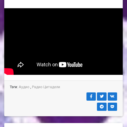
Тэги:
Аудио
,
Радио Цитадели