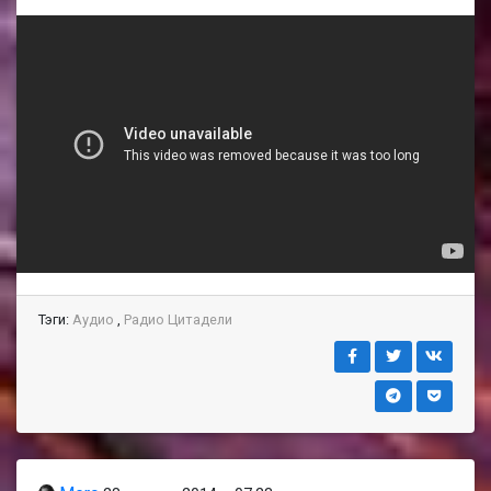
Тэги:
Аудио
,
Радио Цитадели