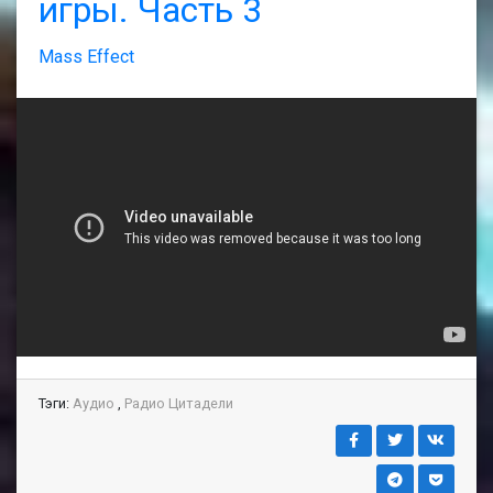
игры. Часть 3
Mass Effect
Тэги:
Аудио
,
Радио Цитадели