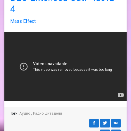
4
Mass Effect
Тэги:
Аудио
,
Радио Цитадели