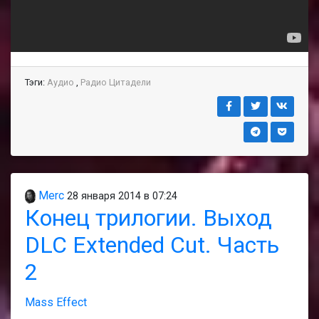
Тэги:
Аудио
,
Радио Цитадели
Merc
28 января 2014 в 07:24
Конец трилогии. Выход
DLC Extended Cut. Часть
2
Mass Effect