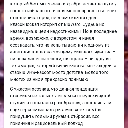
который бессмысленно и храбро встает на пути у
нашего избранного и неизменно правого во всех
отношениях героя, невозможна ни одна
классическая история от BioWare. Судьба их
незавидна, а цели недостижимы. Но в последнее
время, возможно, с возрастом, я начал
осознавать, что не испытываю ни к одному из
антагонистов по-настоящему сильного чувства –
ни ненависти, ни злости, ни страха – ни одну из
тех эмоций, который вызывали во мне злодеи со
старых VHS-кассет моего детства. Более того,
многих из них я прекрасно понимаю.
С ужасом осознав, что данная тенденция
относится не только к играм вышеупомянутой
студии, я попытался разобраться, а остались ли
ещё персонажи, которых мне хотелось бы
придушить голыми руками, отбросив все
приличия и рациональный подход.