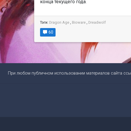
конца текущего года.
Тэги:
Dragon Age
,
Bioware
,
Dreadwolf
60
При любом публичном использовании материалов сайта сс