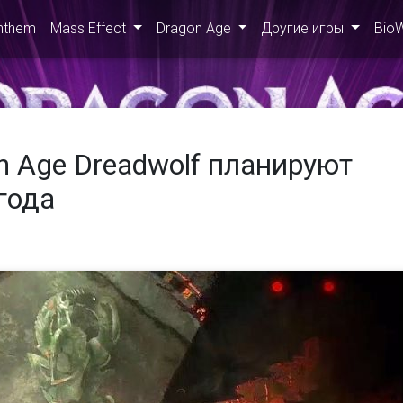
nthem
Mass Effect
Dragon Age
Другие игры
Bio
 Age Dreadwolf планируют
года