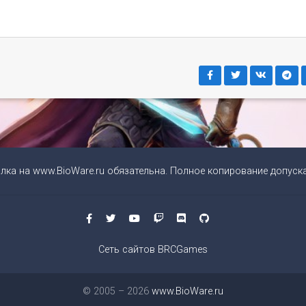
ылка на
www.BioWare.ru
обязательна. Полное копирование допуска
Сеть сайтов BRCGames
© 2005 – 2026
www.BioWare.ru