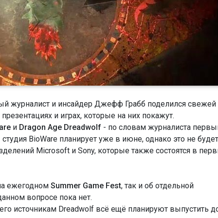
ый журналист и инсайдер Джефф Грабб поделился свежей
презентациях и играх, которые на них покажут.
are
и
Dragon Age Dreadwolf
- по словам журналиста первы
тудия BioWare планирует уже в июне, однако это не буде
делений Microsoft и Sony, которые также состоятся в пер
 на ежегодном
Summer Game Fest
, так и об отдельной
 данном вопросе пока нет.
его источникам Dreadwolf всё ещё планируют выпустить д