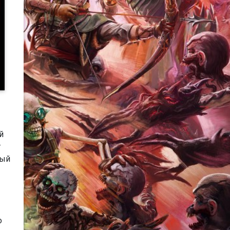
й
т
вый
о