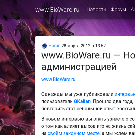
www.BioWare.ru
Новости
Форум
A
Sonic
28 марта 2012 в 13:52
www.BioWare.ru — Но
администрацией
www.BioWare.ru
Однажды мы уже публиковали
интервью
пользователь
GKalian
. Прошло два года
повторить этот небольшой опыт восхвал
В новом интервью вы опять узнаете о со
о том как влияет выход игр на жизнь са
на
своём законном месте
, а мы ждём ва