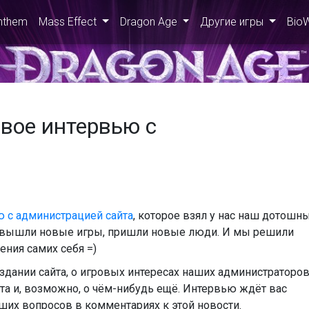
nthem
Mass Effect
Dragon Age
Другие игры
Bio
вое интервью с
 с администрацией сайта
, которое взял у нас наш дотошн
, вышли новые игры, пришли новые люди. И мы решили
ения самих себя =)
здании сайта, о игровых интересах наших администраторов
йта и, возможно, о чём-нибудь ещё. Интервью ждёт вас
ших вопросов в комментариях к этой новости.