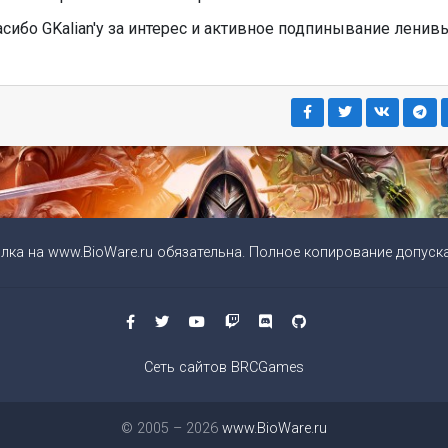
сибо GKalian'y за интерес и активное подпинывание ленив
ылка на
www.BioWare.ru
обязательна. Полное копирование допуска
Сеть сайтов BRCGames
© 2005 – 2026
www.BioWare.ru