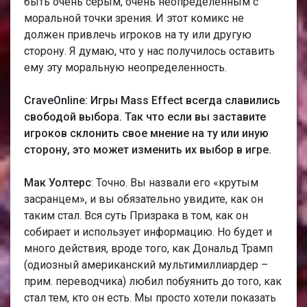
быть очень серым, очень неопределенным с
моральной точки зрения. И этот комикс не
должен привлечь игроков на ту или другую
сторону. Я думаю, что у нас получилось оставить
ему эту моральную неопределенность.
CraveOnline: Игры Мass Еffect всегда славились
свободой выбора. Так что если вы заставите
игроков склонить свое мнение на ту или иную
сторону, это может изменить их выбор в игре.
Мак Уолтерс
: Точно. Вы назвали его «крутым
засранцем», и вы обязательно увидите, как он
таким стал. Вся суть Призрака в том, как он
собирает и использует информацию. Но будет и
много действия, вроде того, как Дональд Трамп
(одиозный американский мультимиллиардер –
прим. переводчика) любил побуянить до того, как
стал тем, кто он есть. Мы просто хотели показать