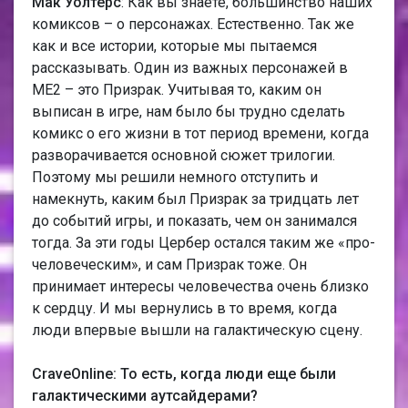
Мак Уолтерс
: Как вы знаете, большинство наших
комиксов – о персонажах. Естественно. Так же
как и все истории, которые мы пытаемся
рассказывать. Один из важных персонажей в
МЕ2 – это Призрак. Учитывая то, каким он
выписан в игре, нам было бы трудно сделать
комикс о его жизни в тот период времени, когда
разворачивается основной сюжет трилогии.
Поэтому мы решили немного отступить и
намекнуть, каким был Призрак за тридцать лет
до событий игры, и показать, чем он занимался
тогда. За эти годы Цербер остался таким же «про-
человеческим», и сам Призрак тоже. Он
принимает интересы человечества очень близко
к сердцу. И мы вернулись в то время, когда
люди впервые вышли на галактическую сцену.
CraveOnline: То есть, когда люди еще были
галактическими аутсайдерами?