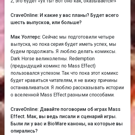
2, это будет «ух ты! Вот оно как, оказывается!»
CraveOnline: И какие у вас планы? Будет всего
шесть выпусков, или больше?
Мак Уолтерс
: Сейчас мы подготовили четыре
выпуска, но пока серия будет иметь успех, мы
будем продолжать. Я люблю делать комиксы.
Dark Horse великолепны. Redemption
(предыдущий комикс по Мass Еffect)
пользовался успехом. Так что пока этот комикс
будет нравиться читателям, я не вижу причины
останавливаться. Я люблю рассказывать истории
о вселенной Мass Еffect разными способами.
CraveOnline: Давайте поговорим об играх Мass
Еffect. Мак, вы ведь писали и сценарий игры.
Были ли у вас и BioWare каноны, на которые вы
опирались?