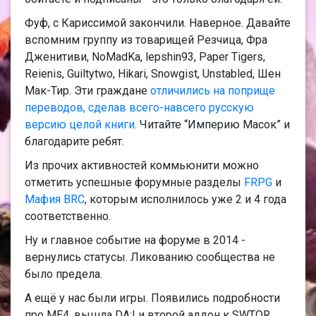
Фуф, с Кариссимой закончили. Наверное. Давайте
вспомним группу из товарищей Резчица, Фра
Дженитиви, NoMadKa, lepshin93, Paper Tigers,
Reienis, Guiltytwo, Hikari, Snowgist, Unstabled, Шен
Мак-Тир. Эти граждане
отличились на поприще
переводов, сделав всего-навсего русскую
версию целой книги
. Читайте “Империю Масок” и
благодарите ребят.
Из прочих активностей коммьюнити можно
отметить успешные форумные разделы
FRPG
и
Мафия BRC
, которым исполнилось уже 2 и 4 года
соответственно.
Ну и главное событие на форуме в 2014 -
вернулись статусы. Ликованию сообщества не
было предела.
А ещё у нас были игры. Появились подробности
про МЕ4, вышла DA:I и второй аддон к SWTOR.