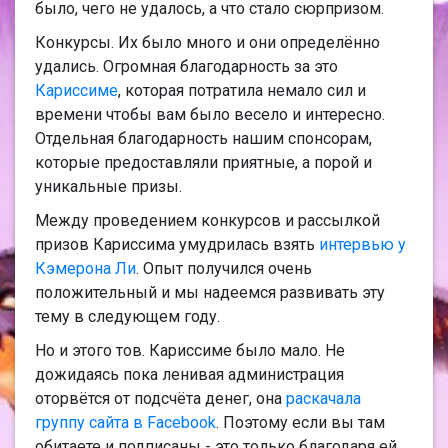
было, чего не удалось, а что стало сюрпризом.
Конкурсы. Их было много и они определённо
удались. Огромная благодарность за это
Кариссиме
, которая потратила немало сил и
времени чтобы вам было весело и интересно.
Отдельная благодарность нашим спонсорам,
которые предоставляли приятные, а порой и
уникальные призы.
Между проведением конкурсов и рассылкой
призов Кариссима умудрилась взять
интервью у
Кэмерона Ли
. Опыт получился очень
положительный и мы надеемся развивать эту
тему в следующем году.
Но и этого тов. Кариссиме было мало. Не
дожидаясь пока ленивая администрация
оторвётся от подсчёта денег, она
раскачала
группу сайта в Facebook
. Поэтому если вы там
обитаете и подписаны - это только благодаря ей.