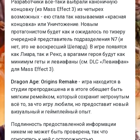
Разработчики всё-таки выбрали каноничную
концовку (из Mass Effect 3) из четырех
возможных - ею стала так называемая «красная
концовка» или Уничтожение. Новым
протагонистом будет как и ожидалось по тизеру
очередной представитель подразделения N7 (и
нет, это не воскресший Шепард). В игре появятся
как Лиара, так и Рекс, а врагами героя будут как
минимум геты и левиафаны (см. DLC «Левиафан»
для Mass Effect 3).
Dragon Age: Origins Remake
- игра находится в
студии препродакшена и в итоге обещает быть
мягким ремейком, который сохранит нетронутым
всё то, за что игру любили, но предоставит новый
визуальный и геймплейный опыт.
Подлинность предоставленной информации
никем не может быть проверена, так что
относитесь к ней с осторожностью.