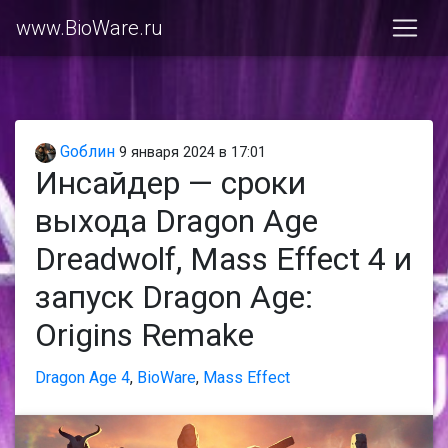
www.BioWare.ru
Gоблин
9 января 2024 в 17:01
Инсайдер — сроки
выхода Dragon Age
Dreadwolf, Mass Effect 4 и
запуск Dragon Age:
Origins Remake
Dragon Age 4
,
BioWare
,
Mass Effect