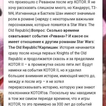
что произошло с Реваном после игр KOTOR. Я не
хочу рассказать слишком много, но Кандерус, T3-
M4, Изгнанница и Бастила Шан имеют значимые
роли в романе (наряду с некоторыми важными
персонажами, которые появятся в Star Wars: The
Old Republic).
Вопрос: Сколько времени
охватывают события «Ревана»? И какое он
имеет отношение к другим романам Star Wars:
The Old Republic?
Карпишин:
История начинается
сразу после конца первых Knights of the Old
Republic и продолжается сквозь и за пределами
KOTOR II – в промежутке около пяти лет. Будут
намеки на события KOTOR II, но я уделил
большее внимания истории, имеющей место до,
между и после игр – я не хотел
перерассказывать историю, которую уже знают
поклонники KOTOR'ов. Поскольку мы находимся
в том же самом периоде времени, что и игры
KOTOR, то это примерно за 300 лет до событий