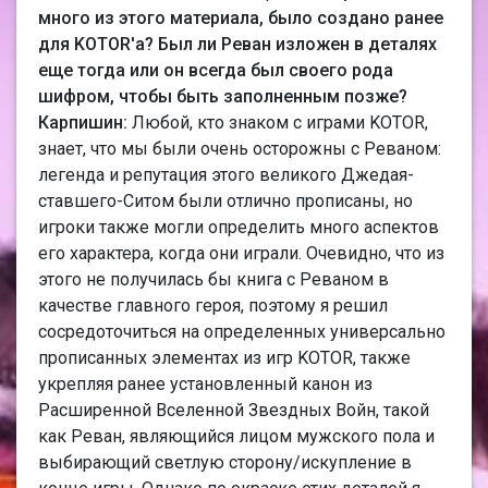
много из этого материала, было создано ранее
для KOTOR'а? Был ли Реван изложен в деталях
еще тогда или он всегда был своего рода
шифром, чтобы быть заполненным позже?
Карпишин:
Любой, кто знаком с играми KOTOR,
знает, что мы были очень осторожны с Реваном:
легенда и репутация этого великого Джедая-
ставшего-Ситом были отлично прописаны, но
игроки также могли определить много аспектов
его характера, когда они играли. Очевидно, что из
этого не получилась бы книга с Реваном в
качестве главного героя, поэтому я решил
сосредоточиться на определенных универсально
прописанных элементах из игр KOTOR, также
укрепляя ранее установленный канон из
Расширенной Вселенной Звездных Войн, такой
как Реван, являющийся лицом мужского пола и
выбирающий светлую сторону/искупление в