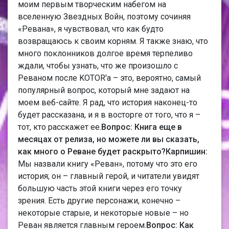
моим первым творческим набегом на
вселенную Звездных Войн, поэтому сочиняя
«Ревана», я чувствовал, что как будто
возвращаюсь к своим корням. Я также знаю, что
много поклонников долгое время терпеливо
ждали, чтобы узнать, что же произошло с
Реваном после KOTOR'а – это, вероятно, самый
популярный вопрос, который мне задают на
моем веб-сайте. Я рад, что история наконец-то
будет рассказана, и я в восторге от того, что я –
тот, кто расскажет ее.
Вопрос: Книга еще в
месяцах от релиза, но можете ли вы сказать,
как много о Реване будет раскрыто?
Карпишин:
Мы назвали книгу «Реван», потому что это его
история; он – главный герой, и читатели увидят
большую часть этой книги через его точку
зрения. Есть другие персонажи, конечно –
некоторые старые, и некоторые новые – но
Реван является главным героем.
Вопрос: Как