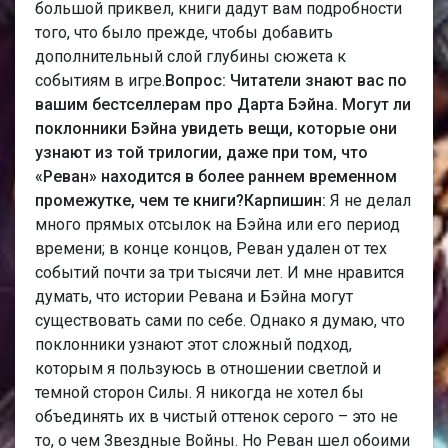
большой приквел, книги дадут вам подробности
того, что было прежде, чтобы добавить
дополнительный слой глубины сюжета к
событиям в игре.
Вопрос: Читатели знают вас по
вашим бестселлерам про Дарта Бэйна. Могут ли
поклонники Бэйна увидеть вещи, которые они
узнают из той трилогии, даже при том, что
«Реван» находится в более раннем временном
промежутке, чем те книги?
Карпишин:
Я не делал
много прямых отсылок на Бэйна или его период
времени; в конце концов, Реван удален от тех
событий почти за три тысячи лет. И мне нравится
думать, что истории Ревана и Бэйна могут
существовать сами по себе. Однако я думаю, что
поклонники узнают этот сложный подход,
которым я пользуюсь в отношении светлой и
темной сторон Силы. Я никогда не хотел бы
объединять их в чистый оттенок серого – это не
то, о чем Звездные Войны. Но Реван шел обоими