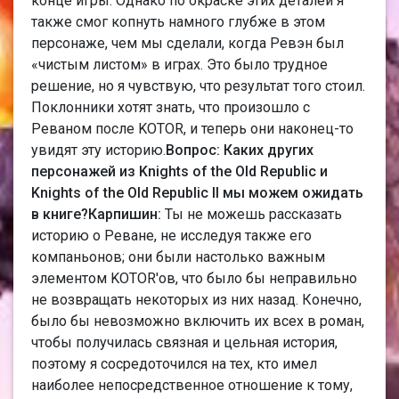
конце игры. Однако по окраске этих деталей я
также смог копнуть намного глубже в этом
персонаже, чем мы сделали, когда Ревэн был
«чистым листом» в играх. Это было трудное
решение, но я чувствую, что результат того стоил.
Поклонники хотят знать, что произошло с
Реваном после KOTOR, и теперь они наконец-то
увидят эту историю.
Вопрос: Каких других
персонажей из Knights of the Old Republic и
Knights of the Old Republic II мы можем ожидать
в книге?
Карпишин:
Ты не можешь рассказать
историю о Реване, не исследуя также его
компаньонов; они были настолько важным
элементом KOTOR'ов, что было бы неправильно
не возвращать некоторых из них назад. Конечно,
было бы невозможно включить их всех в роман,
чтобы получилась связная и цельная история,
поэтому я сосредоточился на тех, кто имел
наиболее непосредственное отношение к тому,