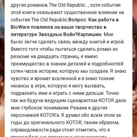
других романов The Old Republic..., хотя события
этой книги оказывают существенное влияние на
события The Old Republic.
Вопрос: Как работа в
BioWare повлияла на ваше творчество в
литературе Звездных Войн?
Карпишин:
Мне
было легче сделать связь между книгой и игрой.
Вместо того чтобы пытаться сделать роман из
резюме на двадцать страниц, я имею
преимущество в знании деталей и подробностей
сотен часов истории, которую мы создали. Я знаю
чувство и аромат вселенной и я знаю тонкие
нюансы в игре, которую я могу вызвать,
подразнить ими и играть с ними дальше. Точно
так же будучи ведущим сценаристом KOTOR дало
мне глубокое понимание Ревана и других
персонажей KOTOR'а. Я думал обо всем этом за
годы до оригинального KOTOR, таким образом,
справедливости ради стоит отметить, что я