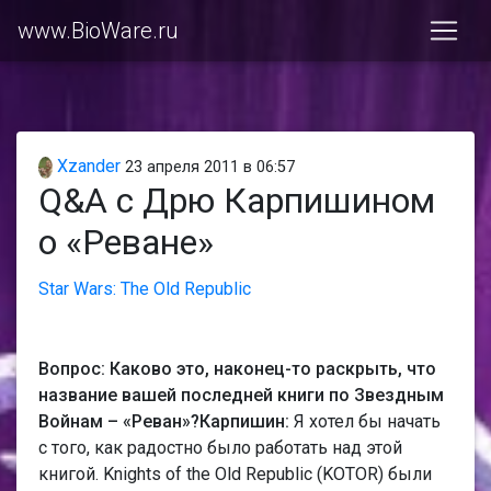
www.BioWare.ru
Xzander
23 апреля 2011 в 06:57
Q&A с Дрю Карпишином
о «Реване»
Star Wars: The Old Republic
Вопрос: Каково это, наконец-то раскрыть, что
название вашей последней книги по Звездным
Войнам – «Реван»?
Карпишин:
Я хотел бы начать
с того, как радостно было работать над этой
книгой. Knights of the Old Republic (KOTOR) были