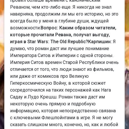
провел больше времени с каноническим
Реваном, чем кто-либо еще. Я никогда не знал
наверняка, продолжим ли мы его историю, но это
всегда было у меня в глубине души, ждущей
возможности.
Вопрос: Каким образом читатели,
которые прочитали Ревана, получат выгоду,
играя в Star Wars: The Old Republic?
Карпишин:
Я
думаю, что роман даст им лучшее понимание
Императора Ситов и Империи с одной стороны.
Империя Ситов времен Старой Республики очень
отличается от того, что люди знают из фильмов,
или даже от комиксов про Великую
Гиперкосмическую Войну, в которой сюжет
сосредоточился на таких персонажей как Нага
Садау и Лудо Крешш. Роман также даст им
некоторую очень прямую и подробную
информацию, которая непосредственно связана
с ключевыми Флешпойнтами в игре. Я не могу
сказать слишком много, конечно, но, как и любой