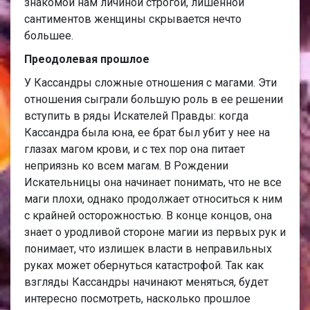
знакомой нам личиной строгой, лишенной
сантиментов женщины скрывается нечто
большее.
Преодолевая прошлое
У Кассандры сложные отношения с магами. Эти
отношения сыграли большую роль в ее решении
вступить в ряды Искателей Правды: когда
Кассандра была юна, ее брат был убит у нее на
глазах магом крови, и с тех пор она питает
неприязнь ко всем магам. В Рождении
Искательницы она начинает понимать, что не все
маги плохи, однако продолжает относиться к ним
с крайней осторожностью. В конце концов, она
знает о уродливой стороне магии из первых рук и
понимает, что излишек власти в неправильных
руках может обернуться катастрофой. Так как
взгляды Кассандры начинают меняться, будет
интересно посмотреть, насколько прошлое