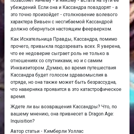
позволяет ничему - и никому - встать на пути ее
убеждений. Если она и Кассандра повздорят - а
это точно произойдет - столкновение волевого
характера Вивьен с несгибаемой Кассандрой
должно обернуться настоящим феерверком.
Как Искательница Правды, Кассандра, помимо
прочего, привыкла подозревать всех. Я уверена,
что ее недоверие сыграет роль не только в
отношениях со спутниками, но и с самим
Инквизитором. Думаю, во время путешествия
Кассандра будет голосом здравомыслия в
отряде, но она также может быть безрассудна,
что наверняка проявится в это катастрофическое
время.
Ждете ли вы возвращения Кассандры? Что, по
вашему мнению, она привнесет в Dragon Age:
Inquisition?
Автор статьи - Кимберли Уоллас