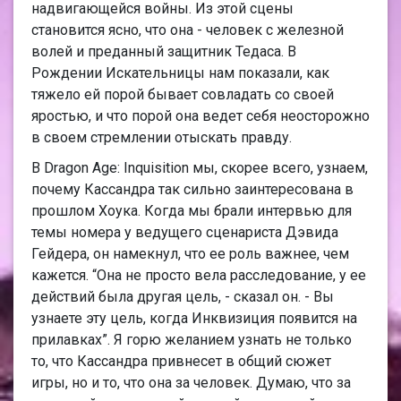
надвигающейся войны. Из этой сцены
становится ясно, что она - человек с железной
волей и преданный защитник Тедаса. В
Рождении Искательницы нам показали, как
тяжело ей порой бывает совладать со своей
яростью, и что порой она ведет себя неосторожно
в своем стремлении отыскать правду.
В Dragon Age: Inquisition мы, скорее всего, узнаем,
почему Кассандра так сильно заинтересована в
прошлом Хоука. Когда мы брали интервью для
темы номера у ведущего сценариста Дэвида
Гейдера, он намекнул, что ее роль важнее, чем
кажется. “Она не просто вела расследование, у ее
действий была другая цель, - сказал он. - Вы
узнаете эту цель, когда Инквизиция появится на
прилавках”. Я горю желанием узнать не только
то, что Кассандра привнесет в общий сюжет
игры, но и то, что она за человек. Думаю, что за